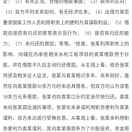
定：（1）有无正当、合理的借款事由；（2）款项的去向；
（3）双方平时关系如何、有无经济往来；（4）出借方是否
要求国家工作人员利用职务上的便利为其谋取利益；（5）借
款后是否有归还的意思表示及行为；（6）是否有归还的能
力；（7）未归还的原因；等等。”经查，张某利用职务上的
影响，向辖区内承揽相关水利工程项目的袁某借款用于炒
股，并在借款不久后主动归还借款。从主观上看，结合张某
供述及相关证人证言，张某与袁某相识多年、关系较好，虽
然在向袁某借款50余万元时未出具借条，但双方均认为该笔
50余万元系借款，张某也向袁某口头约定会尽快归还。袁某
未向张某提出请托事项，张某也未承诺利用职务便利为袁某
谋利，双方未达成行受贿合意。从客观上看，张某未利用职
务便利为袁某谋利，其向袁某借款系为了炒股投资、资金周