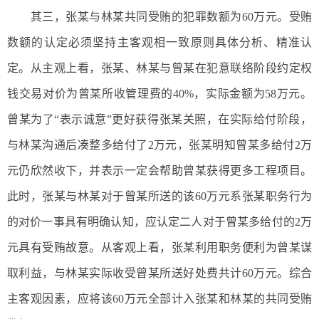
其三，张某与林某共同受贿的犯罪数额为60万元。受贿
数额的认定必须坚持主客观相一致原则具体分析、精准认
定。从主观上看，张某、林某与曾某在犯意联络阶段约定权
钱交易对价为曾某所收管理费的40%，实际金额为58万元。
曾某为了“表示诚意”更好获得张某关照，在实际给付阶段，
与林某沟通后凑整多给付了2万元，张某明知曾某多给付2万
元仍欣然收下，并表示一定会帮助曾某获得更多工程项目。
此时，张某与林某对于曾某所送的该60万元系张某职务行为
的对价一事具有明确认知，应认定二人对于曾某多给付的2万
元具有受贿故意。从客观上看，张某利用职务便利为曾某谋
取利益，与林某实际收受曾某所送好处费共计60万元。综合
主客观因素，应将该60万元全部计入张某和林某的共同受贿