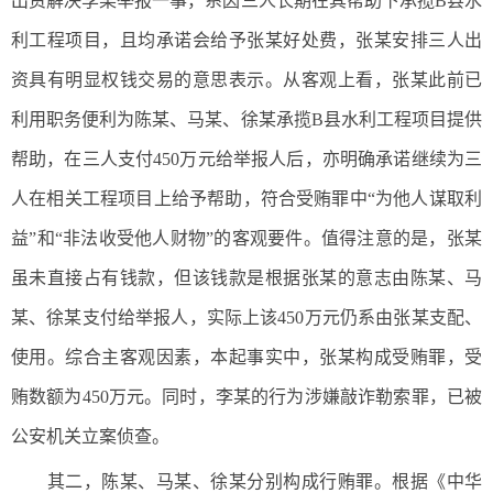
出资解决李某举报一事，系因三人长期在其帮助下承揽B县水
利工程项目，且均承诺会给予张某好处费，张某安排三人出
资具有明显权钱交易的意思表示。从客观上看，张某此前已
利用职务便利为陈某、马某、徐某承揽B县水利工程项目提供
帮助，在三人支付450万元给举报人后，亦明确承诺继续为三
人在相关工程项目上给予帮助，符合受贿罪中“为他人谋取利
益”和“非法收受他人财物”的客观要件。值得注意的是，张某
虽未直接占有钱款，但该钱款是根据张某的意志由陈某、马
某、徐某支付给举报人，实际上该450万元仍系由张某支配、
使用。综合主客观因素，本起事实中，张某构成受贿罪，受
贿数额为450万元。同时，李某的行为涉嫌敲诈勒索罪，已被
公安机关立案侦查。
其二，陈某、马某、徐某分别构成行贿罪。根据《中华