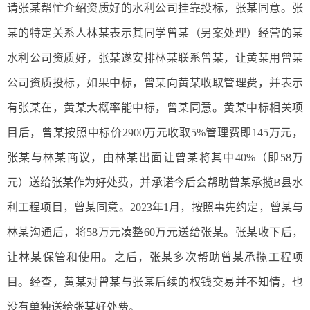
请张某帮忙介绍资质好的水利公司挂靠投标，张某同意。张
某的特定关系人林某表示其同学曾某（另案处理）经营的某
水利公司资质好，张某遂安排林某联系曾某，让黄某用曾某
公司资质投标，如果中标，曾某向黄某收取管理费，并表示
有张某在，黄某大概率能中标，曾某同意。黄某中标相关项
目后，曾某按照中标价2900万元收取5%管理费即145万元，
张某与林某商议，由林某出面让曾某将其中40%（即58万
元）送给张某作为好处费，并承诺今后会帮助曾某承揽B县水
利工程项目，曾某同意。2023年1月，按照事先约定，曾某与
林某沟通后，将58万元凑整60万元送给张某。张某收下后，
让林某保管和使用。之后，张某多次帮助曾某承揽工程项
目。经查，黄某对曾某与张某后续的权钱交易并不知情，也
没有单独送给张某好处费。