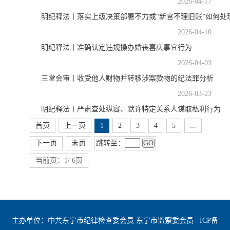
2026-04-17
明纪释法丨落实上级决策部署不力或“新官不理旧账”如何处
2026-04-10
明纪释法丨准确认定违规操办婚丧喜庆事宜行为
2026-04-03
三堂会审丨收受他人财物并转移涉案款物的纪法罪分析
2026-03-23
明纪释法丨严肃查处纵容、默许特定关系人谋取私利行为
首页
上一页
1
2
3
4
5
...
跳转至：
GO
下一页
末页
当前页：1/ 6页
主办单位：中共东宁市纪律检查委会员 东宁市监察委会员
ICP备