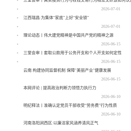
三堂会审丨真实投资行为与权钱交易行为相互交织该如何认
2026-07-01
江西瑞昌:为集体“家底”上好“安全锁”
2026-07-01
理论动态丨伟大建党精神是中国共产党的精神之源
2026-06-15
三堂会审丨套取公款用于公务开支和个人开支如何定性
2026-06-15
云南:构建协同监督机制 保障"美丽产业"健康发展
2026-06-15
本网评论 | 提高政治判断力领悟力执行力
2026-06-10
明纪释法丨准确认定党员干部收受“劳务费”行为性质
2026-06-10
河南洛阳涧西区:以廉洁家风涵养清风正气