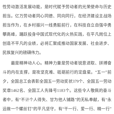
性劳动激活发展动能，是时代赋予劳动者的光荣使命与历史
担当。亿万劳动者同心同德、同向同行，在经济建设主战场
担当作为，在乡村振兴一线勇毅前行，在科技自立自强中勇
攀高峰，踊跃投身中国式现代化的火热实践，在平凡岗位上
创造不平凡的业绩，必将汇聚成推动国家发展、社会进步、
民族复兴的磅礴伟力。
最是精神动人心。精神力量是劳动者锐意进取、拼搏奋
斗的内在支撑，是攻坚克难、砥砺前行的定盘星。“五一”前
夕，全国总工会表彰全国五一劳动奖状379个、全国五一劳动
奖章1462名、全国工人先锋号1183个。这些令人敬佩的奋斗
者中，有“不计个人得失、甘为他人铺路”的无私奉献，有“永
远做一个螺丝钉”的平凡坚守，有“干一行、爱一行、精一行”