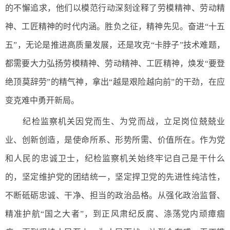
的不懈追求，他们以模范行动深刻诠释了劳模精神、劳动精
神、工匠精神的时代内涵。胜负之征，精神先见。奋进“十五
五”，无论是推进高质量发展，还是攻克“卡脖子”技术难题，
都需要大力弘扬劳模精神、劳动精神、工匠精神，焕发“要登
绝顶莫辞劳”的精气神，拿出“越是艰险越向前”的干劲，在应
变克难中勇开新局。
纪检监察机关因党而生、为党而战，立足岗位兢兢业
业、创新创造，是使命所系、形势所需、价值所在。作为党
和人民的忠诚卫士，纪检监察机关始终牢记自己是干什么
的，坚定维护党的团结统一，坚定捍卫党的先进性纯洁性，
不断砥砺忠诚、干净、担当的政治品格。从强化政治监督、
精准护航“国之大者”，到正风肃纪反腐、涤荡党内顽瘴痼