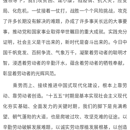
强领导下，我们攻贫困、建小康，战疫情、抗大灾，应变
局、化危机，一仗接着一仗打，战胜一个个风险挑战，攻克
了许多长期没有解决的难题，办成了许多事关长远的大事要
事，推动党和国家事业取得举世瞩目的重大成就。实践充分
证明，社会主义是干出来的，新时代是奋斗出来的。今日中
国千帆竞发、百舸争流、气象万千，凝聚着劳动者的聪明才
智，浸透着劳动者的辛勤汗水，蕴含着劳动者的牺牲奉献，
彰显着劳动者的光辉风范。
乘势而上、接续推进中国式现代化建设，根本上靠劳
动、靠劳动者创造。“十五五”时期是基本实现社会主义现代
化夯实基础、全面发力的关键时期，我们的脚下是充满希
望、朝气蓬勃的大道，也是爬坡过坎、攻坚克难的征途。以
辛勤劳动破解发展难题，以诚实劳动厚植发展根基，以创造