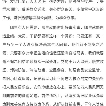
情、分析民意，民主决策、科学安排，倾听群众呼声、了解
群众期盼、反映群众诉求、关心群众疾苦，多做雪中送炭的
工作，满怀热情解决群众问题、为群众办事。
哪里有人民需要，哪里就能做出好事实事，哪里就能创
造业绩。党员、干部都要有这样一个意识：只要还有一家一
户乃至一个人没有解决基本生活问题，我们就不能安之若
素；只要群众对幸福生活的憧憬还没有变成现实，我们就要
毫不懈怠团结带领群众一起奋斗。党的十八大以来，脱贫攻
坚、污染防治、清洁取暖、全民健身、加强食品安全监管、
老旧小区改造等，记录着以习近平同志为核心的党中央始终
把人民安居乐业、安危冷暖放在心上，带领亿万人民风雨无
阻向前进的铿锵足迹。前进道路上，从落实落细就业优先政
策到完善生育支持政策体系，从解决好新市民、青年人等住