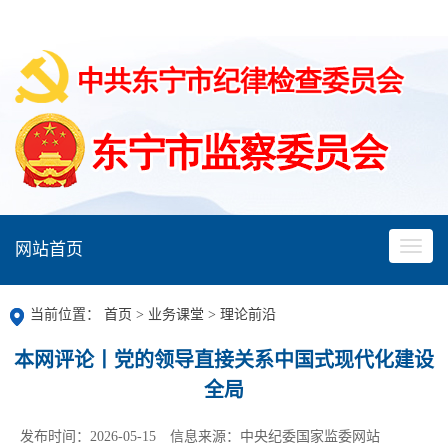
网站首页
当前位置：
首页
>
业务课堂
>
理论前沿
本网评论丨党的领导直接关系中国式现代化建设
全局
发布时间：2026-05-15
信息来源：中央纪委国家监委网站