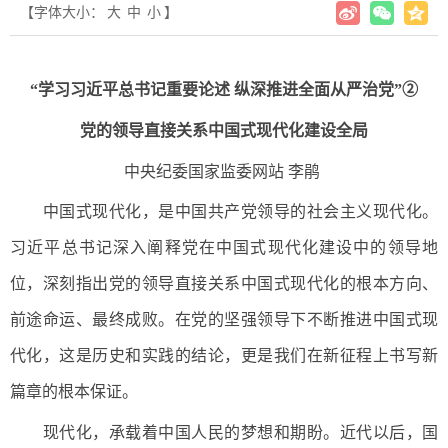
【字体大小：
大
中
小
】
“学习习近平总书记重要论述 纵深推进全面从严治党”②
党的领导直接关系中国式现代化建设全局
中央纪委国家监委网站 李鹃
中国式现代化，是中国共产党领导的社会主义现代化。
习近平总书记深入阐释党在中国式现代化建设中的领导地
位，深刻指出党的领导直接关系中国式现代化的根本方向、
前途命运、最终成败。在党的坚强领导下不断推进中国式现
代化，这是历史和实践的结论，更是我们在新征程上书写新
篇章的根本保证。
现代化，承载着中国人民的梦想和期盼。近代以后，国