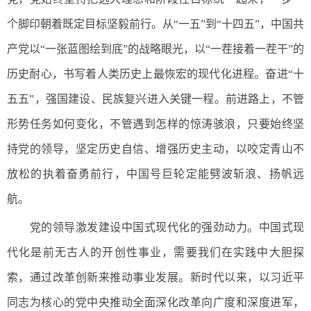
个脚印朝着既定目标坚毅前行。从“一五”到“十四五”，中国共
产党以“一张蓝图绘到底”的战略眼光，以“一茬接着一茬干”的
历史耐心，书写着人类历史上最恢宏的现代化进程。奋进“十
五五”，强国建设、民族复兴进入关键一程。前进路上，不管
形势任务如何变化，不管遇到怎样的惊涛骇浪，只要始终坚
持党的领导，坚定历史自信、增强历史主动，以咬定青山不
放松的执着奋勇前行，中国号巨轮定能劈波斩浪、扬帆远
航。
党的领导激发建设中国式现代化的强劲动力。中国式现
代化是前无古人的开创性事业，需要我们在实践中大胆探
索，通过改革创新来推动事业发展。新时代以来，以习近平
同志为核心的党中央推动全面深化改革向广度和深度进军，