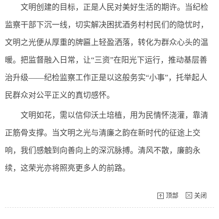
文明创建的目标，正是人民对美好生活的期许。当纪检
监察干部下沉一线，切实解决困扰酒务村村民们的隐忧时，
文明之光便从厚重的牌匾上轻盈洒落，转化为群众心头的温
暖。把监督融入日常，让“三资”在阳光下运行，推动基层善
治升级——纪检监察工作正是以这般务实“小事”，托举起人
民群众对公平正义的真切感怀。
文明如花，需以信仰沃土培植，用为民情怀浇灌，靠清
正筋骨支撑。当文明之光与清廉之韵在新时代的征途上交
响，我们感触到向善向上的深沉脉搏。清风不散，廉韵永
续，这荣光亦将照亮更多人的前路。
顶部
关闭