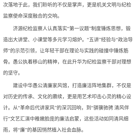
次落地于此，我们聆听的不仅是掌声，更是机关文明与纪检
监察使命深度融合的交响。
济源纪检监察人认真落实“第一议题”制度锤炼思想，锻
造出大讲堂、小课堂等多元学习熔炉。“五讲”经验与“政治导
师”的示范引领，让年轻干部在理论与实践的碰撞中锤炼筋
骨。愚公执着移山的精神，在此升华为纪检监察干部对理想
的坚守。
建设中华愚公清廉家风馆，打造廉洁阵地集群，不仅是
对历史的传承、文化的赓续，更是用艺术叩击心灵的精心设
计。从“革命后代讲家风”的深沉回响，到“骐骥驰骋 清风伴
行”文艺汇演中稚嫩脸庞的廉洁启蒙，这些活动如同清风细
雨，将“廉”的基因悄然植入社会血脉。