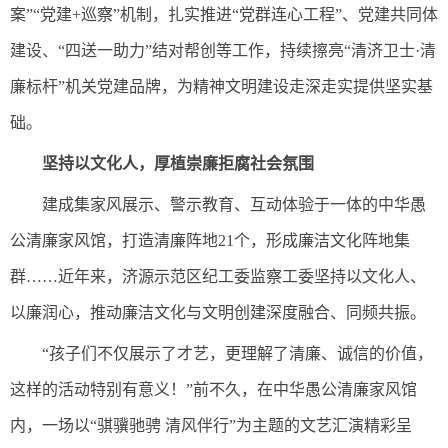
案”“党建+巡察”机制，扎实推进“党群连心工程”、党建共同体
建设、“四送一助力”结对帮创等工作，持续擦亮“清济卫士·清
廉标杆”机关党建品牌，为精神文明建设走深走实提供坚实基
础。
坚持以文化人，厚植崇廉拒腐社会氛围
建成集家风展示、警示教育、互动体验于一体的中华愚
公清廉家风馆，打造清廉阵地21个，形成廉洁文化阵地集
群……近年来，济源示范区纪工委监察工委坚持以文化人、
以廉润心，推动廉洁文化与文明创建深度融合、同频共振。
“孩子们不仅展示了才艺，更理解了清廉、诚信的价值，
这样的活动特别有意义！”前不久，在中华愚公清廉家风馆
内，一场以“骐骥驰骋 清风伴行”为主题的文艺汇演精彩呈