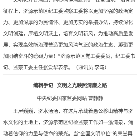
征程上，济源示范区纪工委监察工委将以更加坚强的政治定
力、更加深厚的为民情怀、更加务实的举措办法，持续深化
文明创建，厚植文明沃土，培育文明新风，为推动高质量发
展、实现高效能治理营造更加风清气正的政治生态、凝聚更
加团结奋斗的磅礴力量！”济源示范区党工委委员，纪工委书
记、监察工委主任张爱华表示。（通讯员 李涛）
编辑手记 | 文明之光映照清廉之路
中央纪委国家监委网站
曹静静
王屋巍巍，济水汤汤，在这片承载着愚公移山精神与济
水文化的土地上，济源示范区纪检监察工作如一泓清泉，涌
动着信仰的力量与使命的荣光。当“全国文明单位”的荣誉再