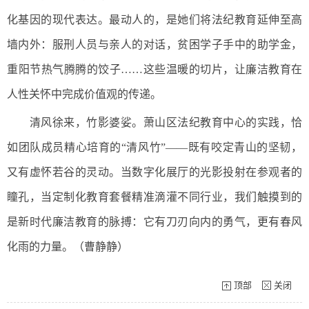
化基因的现代表达。最动人的，是她们将法纪教育延伸至高
墙内外：服刑人员与亲人的对话，贫困学子手中的助学金，
重阳节热气腾腾的饺子……这些温暖的切片，让廉洁教育在
人性关怀中完成价值观的传递。
清风徐来，竹影婆娑。萧山区法纪教育中心的实践，恰
如团队成员精心培育的“清风竹”——既有咬定青山的坚韧，
又有虚怀若谷的灵动。当数字化展厅的光影投射在参观者的
瞳孔，当定制化教育套餐精准滴灌不同行业，我们触摸到的
是新时代廉洁教育的脉搏：它有刀刃向内的勇气，更有春风
化雨的力量。（曹静静）
顶部
关闭