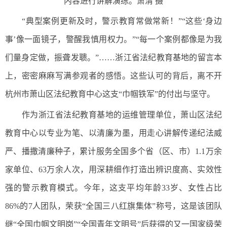
内容进行讲解演练。萧清 摄
“典型案例更新及时，警示教育常做常新！”“这些‘身边
事’像一面镜子，警醒我慎用权力。”“每一个案例都像是为我
们量身定做，振聋发聩。”……浙江省法纪教育基地的留言本
上，密密麻麻写满参观者的感悟。这些认可的背后，离不开
杭州市萧山区法纪教育中心这支“巾帼铁军”的付出与坚守。
作为浙江省法纪教育基地的运维管理单位，萧山区法纪
教育中心以专业为笔、以清廉为墨，用走心讲解传递纪法威
严、播撒清廉种子，累计服务全国多个省（区、市）1.1万余
家单位、63万余人次，用深耕细作打造出辨识度高、实效性
强的警示教育模式。今年，这支平均年龄33岁、女性占比
86%的7人团队，荣获“全国三八红旗集体”称号，这是该团队
继“全国巾帼文明岗”“全国青年文明号”后获得的又一国家级荣