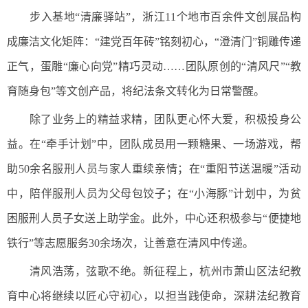
步入基地“清廉驿站”，浙江11个地市百余件文创展品构
成廉洁文化矩阵：“建党百年砖”铭刻初心，“澄清门”铜雕传递
正气，蛋雕“廉心向党”精巧灵动……团队原创的“清风尺”“教
育随身包”等文创产品，将纪法条文转化为日常警醒。
除了业务上的精益求精，团队更心怀大爱，积极投身公
益。在“牵手计划”中，团队成员用一颗糖果、一场游戏，帮
助50余名服刑人员与家人重续亲情；在“重阳节送温暖”活动
中，陪伴服刑人员为父母包饺子；在“小海豚”计划中，为贫
困服刑人员子女送上助学金。此外，中心还积极参与“便捷地
铁行”等志愿服务30余场次，让善意在清风中传递。
清风浩荡，弦歌不绝。新征程上，杭州市萧山区法纪教
育中心将继续以匠心守初心，以担当践使命，深耕法纪教育