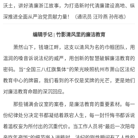
沃土，讲好清廉浙江故事，为打造新时代清廉建设高地、纵
深推进全面从严治党贡献力量！（通讯员 汪玲燕 孙彤栋）
编辑手记 | 竹影清风里的廉洁教育
萧然山下，钱塘江畔，这支以清风为名的巾帼团队，用
温润的嗓音诉说法纪的威严，用创新的智慧破解廉洁教育的
密码。当“全国三八红旗集体”的荣光映照杭州市萧山区法纪
教育中心的牌匾，我们看到的不仅是奖牌的光芒，更是她们
对廉洁教育命题的深沉回应。
那些铺满会议室的案卷，是廉洁教育的重要素材。每一
份纪律处分决定书都凝结着跌宕人生，每一封忏悔书都诉说
着滥权妄为所付出的沉重代价。当工作人员将“最后一次陪母
亲吃年夜饭”的细节嵌入讲稿时，法纪的刚性瞬间有了人性的