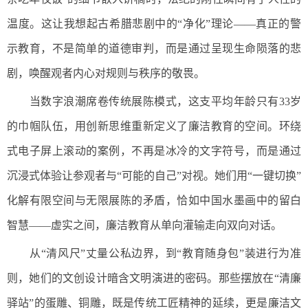
温度。这让我想起古希腊悲剧中的“净化”理论——真正的警
示教育，不是简单的道德审判，而是通过呈现生命陨落的悲
剧，唤醒观者内心对规则与秩序的敬畏。
当数字浪潮席卷传统展陈模式，这支平均年龄只有33岁
的巾帼队伍，用创新思维重新定义了廉洁教育的空间。环绕
式电子屏上滚动的案例，不再是冰冷的文字符号，而是通过
沉浸式体验让参观者与“可能的自己”对视。她们用“一键切换”
化解有限空间与无限展陈的矛盾，恰如中国水墨画中的留白
智慧——虚实之间，廉洁教育从单向灌输走向双向对话。
从“清风尺”丈量公私边界，到“教育随身包”装进行为准
则，她们的文创设计暗含文明演进的密码。那些摆放在“清廉
驿站”的蛋雕、铜雕，既是传统工匠精神的延续，更是廉洁文