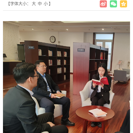
【字体大小：
大
中
小
】