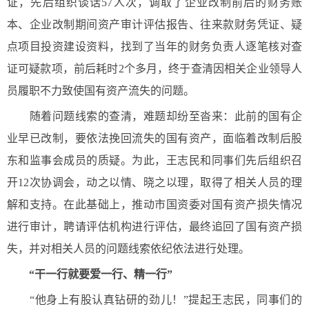
证，先后组织谈话57人次，调取了企业改制前后的财务账
本、企业改制期间资产审计评估报告、往来款财务凭证、疑
点项目投资建设资料，找到了当年的财务负责人逐笔核对查
证可疑款项，前后耗时2个多月，终于查清因相关企业领导人
员履职不力致使国有资产流失的问题。
随着问题线索的查清，难题却纷至沓来：此前的国有企
业早已改制，要依法挽回流失的国有资产，面临着改制后股
东和监事会成员的质疑。为此，王志民和同事们先后组织召
开12次协调会，动之以情、晓之以理，取得了相关人员的理
解和支持。在此基础上，推动市国资委对国有资产损失情况
进行审计，聘请评估机构进行评估，最终追回了国有资产损
失，并对相关人员的问题线索依纪依法进行处理。
“干一行就要爱一行、精一行”
“他身上有股认真钻研的劲儿！”提起王志民，同事们的