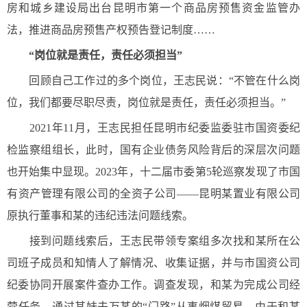
房和城乡建设局出台昆明市第一个商品房预售资金监管办
法，推进商品房预售产权预告登记制度……
“岗位就是责任，责任必须担当”
回顾自己工作过的多个岗位，王志民说：“不管在什么岗
位，我们都要尽职尽责，岗位就是责任，责任必须担当。”
2021年11月，王志民担任昆明市纪委监委驻市国资委纪
检监察组组长，此时，国有企业债务风险背后的深层次问题
也开始集中显现。2023年，十二届市委第5轮巡察发现了市国
有资产管理有限公司的全资子公司——昆明某置业有限公司
原执行董事和某的违纪违法问题线索。
接到问题线索后，王志民带领专案组多次找和某所在公
司班子成员和知情人了解情况、收集证据，并与市国资公司
纪委协同开展案件查办工作。调查发现，和某为完成公司经
营任务，通过其妹夫万某的“门路”从事烟煤贸易。由于和某