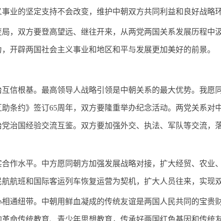
义事业的坚定支持不会改变，维护中朝双方共同利益和良好战略
，双方要登高望远、继往开来，从两党两国关系发展历程中汲
力，开辟两国社会主义事业和地区和平与发展更加美好的前景。
信根基。最高领导人战略引领是中朝关系的最大优势。我愿同
助条约》签订65周年，双方要隆重举办纪念活动。两党关系对
治党治国经验交流互鉴。双方要加强外交、执法、军队等交流，
作水平。中方愿同朝方加强发展战略对接，扩大经贸、农业、
民航航班和国际客运列车恢复运营为契机，扩大人员往来，实现
通纽带。中朝用鲜血凝成的传统友谊是两国人民共同的宝贵财
的革命传统教育、青少年思想教育，传承好两国红色基因和传统