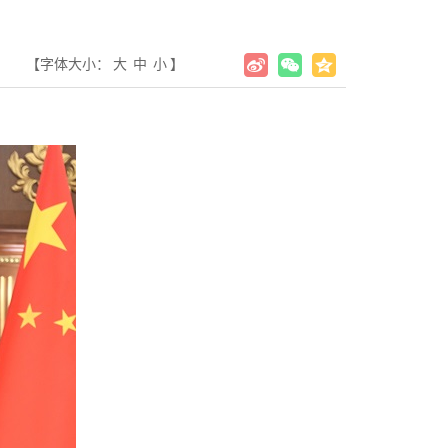
【字体大小：
大
中
小
】