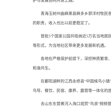
护与发展协同共进之路。
青海玉树州曲麻莱县麻多乡郭洋村牧民各求
的职责，收入也比以前更稳定了。
首批5个国家公园共吸纳近5万名当地居民
等形式，为当地社区带来更多发展新机遇。
各地在严格保护前提下，深挖种质繁育、特
和谐共生。
在鄱阳湖畔的江西永修县“中国候鸟小镇”
鸟导、餐饮、民宿、康养、露营等一体化的旅
去山东东营黄河入海口观赏“鸟浪”频频登