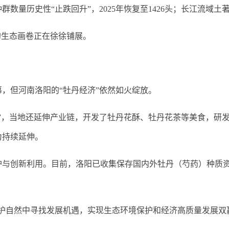
历史性“止跌回升”，2025年恢复至1426头；长江流域土著
生态画卷正在徐徐铺展。
，但河南洛阳的“牡丹经济”依然如火绽放。
，当地还延伸产业链，开发了牡丹花酥、牡丹花茶等美食，研发
力持续延伸。
创新利用。目前，洛阳已收集保存国内外牡丹（芍药）种质资源
自然中寻找发展机遇，实现生态环境保护和经济高质量发展双赢